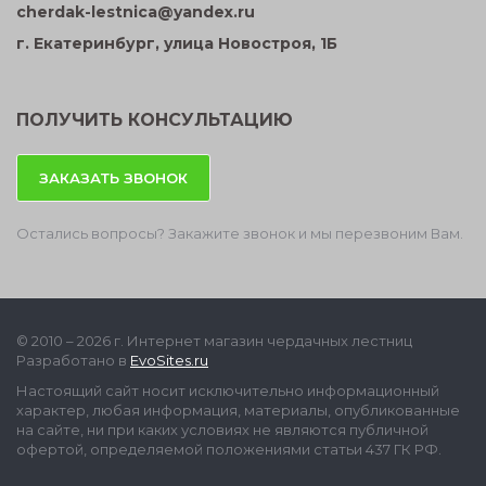
cherdak-lestnica@yandex.ru
г. Екатеринбург, улица Новостроя, 1Б
ПОЛУЧИТЬ КОНСУЛЬТАЦИЮ
ЗАКАЗАТЬ ЗВОНОК
Остались вопросы? Закажите звонок и мы перезвоним Вам.
© 2010 – 2026 г. Интернет магазин чердачных лестниц
Разработано в
EvoSites.ru
Настоящий сайт носит исключительно информационный
характер, любая информация, материалы, опубликованные
на cайте, ни при каких условиях не являются публичной
офертой, определяемой положениями статьи 437 ГК РФ.