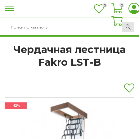
0
0
0
Чердачная лестница
Fakro LST-B
-12%