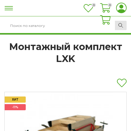
0
0
0
Монтажный комплект
LXK
ХИТ
-11%