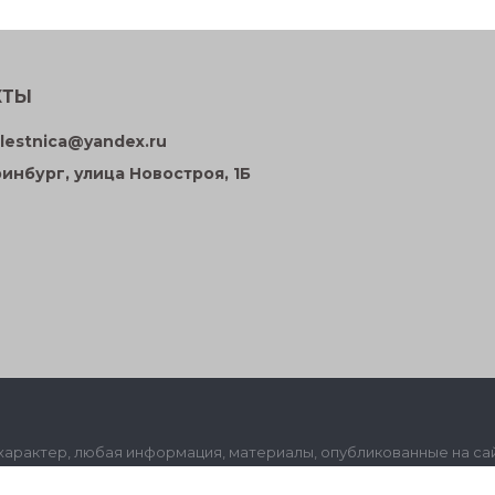
КТЫ
lestnica@yandex.ru
ринбург, улица Новостроя, 1Б
рактер, любая информация, материалы, опубликованные на cайт