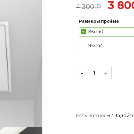
3 80
4 300
₽
Размеры проёма
86х140
86х144
-
+
Есть вопросы? Задайт