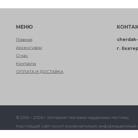
МЕНЮ
КОНТА
cherdak-
Главная
Аксессуары
г. Екате
О нас
Контакты
ОПЛАТА И ДОСТАВКА
© 2010 – 2026 г. Интернет магазин чердачных лестниц
Настоящий сайт носит исключительно информационный ха
офертой, определяемой положениями статьи 437 ГК РФ.